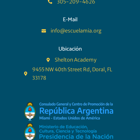
‪305-209-4626‬

E-Mail
info@escuelamia.org

Ubicación
Shelton Academy

9455 NW 40th Street Rd, Doral, FL

33178